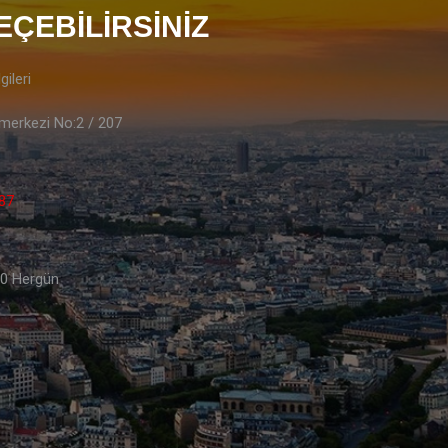
ÇEBILIRSINIZ
gileri
şmerkezi No:2 / 207
87
00 Hergün