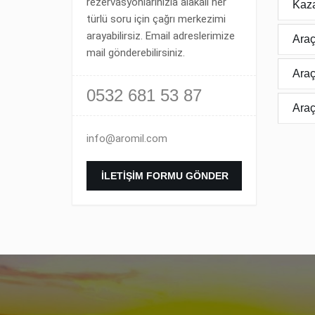
rezervasyonlarınızla alakalı her
Kaz
türlü soru için çağrı merkezimi
arayabilirsiz. Email adreslerimize
Araç
mail gönderebilirsiniz.
Araç
0532 681 53 87
Araç
info@aromil.com
İLETIŞIM FORMU GÖNDER