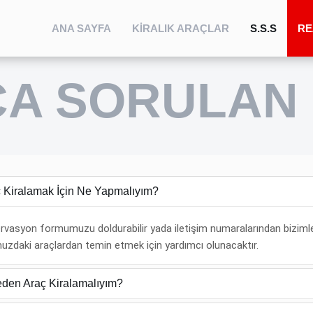
ANA SAYFA
KIRALIK ARAÇLAR
S.S.S
RE
ÇA SORULAN
 Kiralamak İçin Ne Yapmalıyım?
rvasyon formumuzu doldurabilir yada iletişim numaralarından bizimle 
muzdaki araçlardan temin etmek için yardımcı olunacaktır.
den Araç Kiralamalıyım?