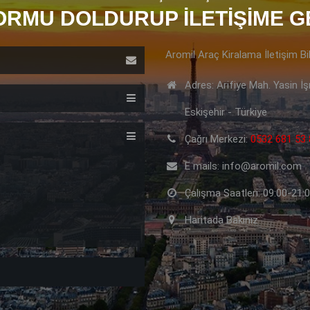
ORMU DOLDURUP İLETIŞIME GE
Aromil Araç Kiralama İletişim Bil
Adres: Arifiye Mah. Yasin İ
Eskişehir - Türkiye
Çağrı Merkezi:
0532 681 53 
E mails: info@aromil.com
Çalışma Saatleri: 09:00-21:
Haritada Bakınız